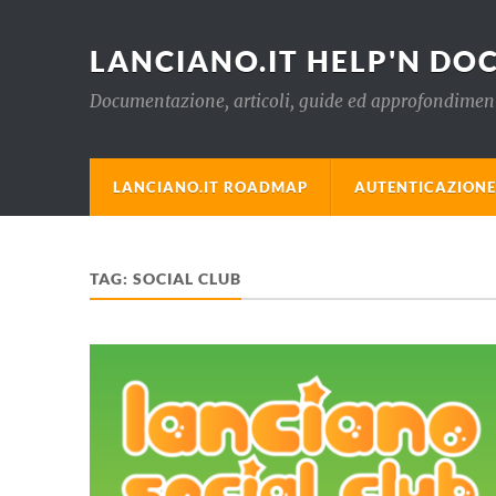
LANCIANO.IT HELP'N DO
Documentazione, articoli, guide ed approfondimenti 
LANCIANO.IT ROADMAP
AUTENTICAZIONE 
TAG:
SOCIAL CLUB