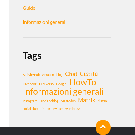
Guide
Informazioni generali
Tags
Chat
CiStiTù
ActivityPub
Amazon
blog
HowTo
Facebook
Fediverso
Google
Informazioni generali
Matrix
Instagram
lancianoblog
Mastodon
piazza
social club
Tik Tok
Twitter
wordpress