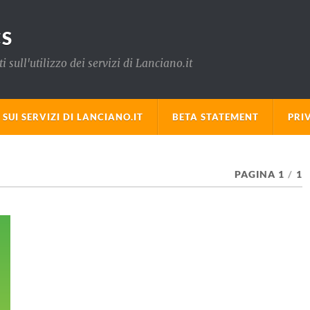
CS
sull'utilizzo dei servizi di Lanciano.it
SUI SERVIZI DI LANCIANO.IT
BETA STATEMENT
PRI
PAGINA 1
/
1